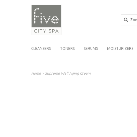
CLEANSERS
TONERS
SERUMS
MOISTURIZERS
Home
>
Supreme Well Aging Cream