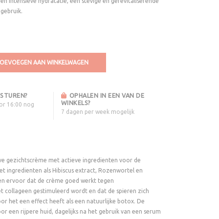
en intensieve hydratatie, een stevige en gerevitaliserende
 gebruik.
OEVOEGEN AAN WINKELWAGEN
STUREN?
OPHALEN IN EEN VAN DE
WINKELS?
oor 16:00 nog
7 dagen per week mogelijk
eve gezichtscrème met actieve ingredienten voor de
et ingredienten als Hibiscus extract, Rozenwortel en
en ervoor dat de crème goed werkt tegen
t collageen gestimuleerd wordt en dat de spieren zich
 het een effect heeft als een natuurlijke botox. De
or een rijpere huid, dagelijks na het gebruik van een serum