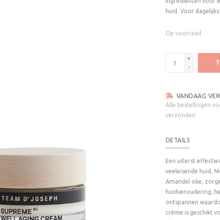
ingredienten voor e
huid. Voor dagelijks
Op voorraad
+
T
-
VANDAAG VER
Alle bestellingen v
verzonden
DETAILS
Een uiterst effecti
veeleisende huid. M
Amandel olie, zorg
huidveroudering, he
ontspannen waardoor
crème is geschikt vo